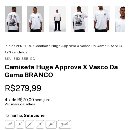
Início
>
VER TUDO
>
Camiseta Huge Approve X Vasco Da Gama BRANCO
+20 vendidos
SKU:
8112-BBB-GG
Camiseta Huge Approve X Vasco Da
Gama BRANCO
R$279,99
4
x de
R$70,00
sem juros
Ver mais detalhes
Tamanho:
Selecione
PP
P
M
G
GG
XGG