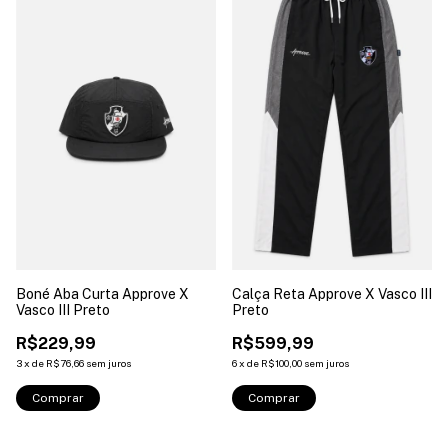
Boné Aba Curta Approve X
Calça Reta Approve X Vasco III
Vasco III Preto
Preto
R$229,99
R$599,99
3
x
de
R$76,66
sem juros
6
x
de
R$100,00
sem juros
Comprar
Comprar