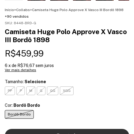
Início
>
Collabs
>
Camiseta Huge Polo Approve X Vasco III Bordô 1898
+90 vendidos
SKU:
8448-BRD-G
Camiseta Huge Polo Approve X Vasco
III Bordô 1898
R$459,99
6
x de
R$76,67
sem juros
Ver mais detalhes
Tamanho:
Selecione
PP
P
M
G
GG
XGG
Cor:
Bordô Bordo
Bordô Bordo