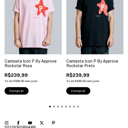
Camiseta Icon P By Approve
Camiseta Icon P By Approve
Rockstar Rosa
Rockstar Preto
R$239,99
R$239,99
3
x
de
R$80,00
sem juros
3
x
de
R$80,00
sem juros
Comprar
Comprar
5511936189488