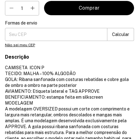
Formas de envio
Entregas para o CEP:
Mudar CEP
Calcular
Não sei meu CEP
Descrição
CAMISETA ICON P
TECIDO: MALHA – 100% ALGODÃO
GOLA: Ribana sanfonada com costuras rebatidas e cobre gola
de ombro a ombro na parte posterior
AVIAMENTO: Etiqueta lateral e TAG APPROVE
BENEFICIAMENTO: estampa feita em silkscreen
MODELAGEM
A modelagem OVERSIZED possui um corte com comprimento e
largura mais retangular, ombros descolados e mangas mais
amplas. É uma modelagem desenvolvida exclusivamente pela
APPROVE. A gola possui ribana sanfonada com costuras
rebatidas para mais estrutura. Para a melhor compreensão do
cliente, ao escolher o modelo optar pelo tamanho habitual, para