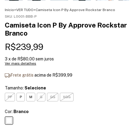
Início
>
VER TUDO
>
Camiseta Icon P By Approve Rockstar Branco
SKU:
L0001-BBB-P
Camiseta Icon P By Approve Rockstar
Branco
R$239,99
3
x de
R$80,00
sem juros
Ver mais detalhes
Frete grátis
acima de
R$399,99
Tamanho:
Selecione
PP
P
M
G
GG
XGG
Cor:
Branco