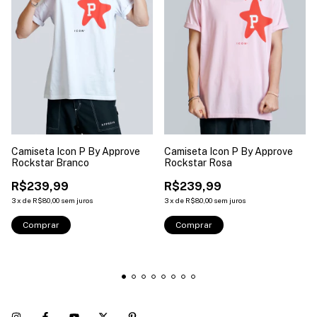
Camiseta Icon P By Approve
Camiseta Icon P By Approve
Rockstar Branco
Rockstar Rosa
R$239,99
R$239,99
3
x
de
R$80,00
sem juros
3
x
de
R$80,00
sem juros
Comprar
Comprar