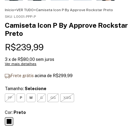
Início
>
VER TUDO
>
Camiseta Icon P By Approve Rockstar Preto
SKU:
L0001-PPP-P
Camiseta Icon P By Approve Rockstar
Preto
R$239,99
3
x de
R$80,00
sem juros
Ver mais detalhes
Frete grátis
acima de
R$299,99
Tamanho:
Selecione
PP
P
M
G
GG
XGG
Cor:
Preto