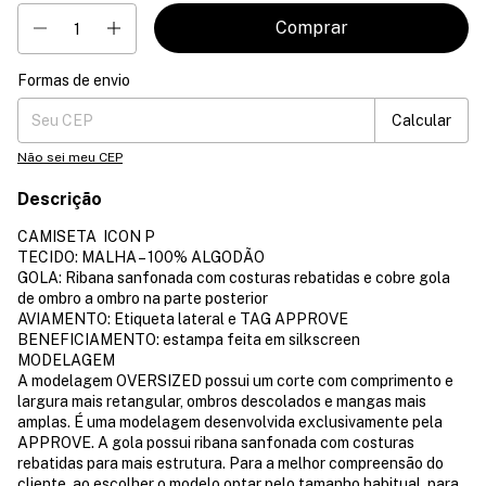
Formas de envio
Entregas para o CEP:
Mudar CEP
Calcular
Não sei meu CEP
Descrição
CAMISETA ICON P
TECIDO: MALHA – 100% ALGODÃO
GOLA: Ribana sanfonada com costuras rebatidas e cobre gola
de ombro a ombro na parte posterior
AVIAMENTO: Etiqueta lateral e TAG APPROVE
BENEFICIAMENTO: estampa feita em silkscreen
MODELAGEM
A modelagem OVERSIZED possui um corte com comprimento e
largura mais retangular, ombros descolados e mangas mais
amplas. É uma modelagem desenvolvida exclusivamente pela
APPROVE. A gola possui ribana sanfonada com costuras
rebatidas para mais estrutura. Para a melhor compreensão do
cliente, ao escolher o modelo optar pelo tamanho habitual, para