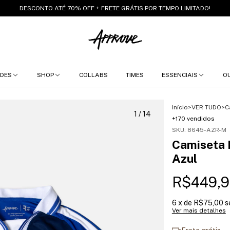
DESCONTO ATÉ 70% OFF + FRETE GRÁTIS POR TEMPO LIMITADO!
DES
SHOP
COLLABS
TIMES
ESSENCIAIS
O
Início
>
VER TUDO
>
C
1
/
14
+170 vendidos
SKU:
8645-AZR-M
Camiseta 
Azul
R$449,9
6
x de
R$75,00
s
Ver mais detalhes