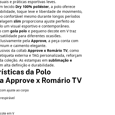
suais e práticas esportivas leves.
m tecido
Dry 100% poliéster
, a polo oferece
abilidade, toque leve e liberdade de movimento,
o confortável mesmo durante longos períodos
delagem
slim
proporciona ajuste perfeito ao
do um visual esportivo e contemporâneo.
co com
gola polo
e pequeno decote em V traz
rsatilidade para diferentes ocasiões.
clusivamente pela
Approve
, a peça conta com
ium e caimento elegante.
usivos da collab
Approve x Romário TV
, como
, etiqueta externa e TAG personalizada, reforçam
 da coleção. As estampas em
sublimação e
 alta definição e durabilidade.
ísticas da Polo
va Approve x Romário TV
com ajuste ao corpo
 respirável
ecote em V