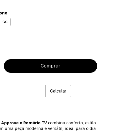
ione
GG
P:
Mudar CEP
Calcular
a Approve x Romário TV
combina conforto, estilo
 uma peça moderna e versátil, ideal para o dia