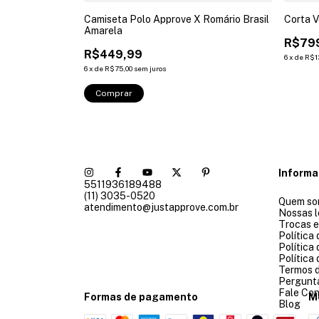
Camiseta Polo Approve X Romário Brasil
Corta V
Amarela
R$79
R$449,99
6
x
de
R$1
6
x
de
R$75,00
sem juros
Comprar
Inform
5511936189488
(11) 3035-0520
Quem so
atendimento@justapprove.com.br
Nossas l
Trocas 
Política
Política
Política
Termos 
Pergunt
Fale Co
Formas de pagamento
M
Blog