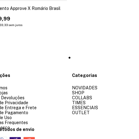
ento Approve X Romário Brasil
9,99
33,33
sem juros
ações
Categorias
mos
NOVIDADES
ojas
SHOP
e Devoluções
COLLABS
 de Privacidade
TIMES
 de Entrega e Frete
ESSENCIAIS
 de Pagamento
OUTLET
de Uso
as Frequentes
nosco
étodos de envio