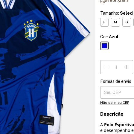
Frete grátis
Tamanho:
Selec
P
M
G
Cor:
Azul
Formas de envio
Entregas para o CE
Não sei meu CEP
Descrição
A
Polo Esportiv
e desempenho em