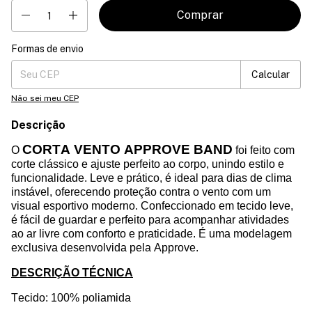
Formas de envio
Entregas para o CEP:
Mudar CEP
Calcular
Não sei meu CEP
Descrição
CORTA VENTO APPROVE BAND
O
foi feito com
corte clássico e ajuste perfeito ao corpo, unindo estilo e
funcionalidade. Leve e prático, é ideal para dias de clima
instável, oferecendo proteção contra o vento com um
visual esportivo moderno. Confeccionado em tecido leve,
é fácil de guardar e perfeito para acompanhar atividades
ao ar livre com conforto e praticidade.
É uma modelagem
exclusiva desenvolvida pela Approve.
DESCRIÇÃO TÉCNICA
Tecido: 100%
poli
amida