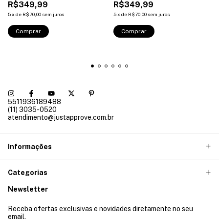
R$349,99
R$349,99
5
x
de
R$70,00
sem juros
5
x
de
R$70,00
sem juros
Comprar
Comprar
5511936189488
(11) 3035-0520
atendimento@justapprove.com.br
Informações
Categorias
Newsletter
Receba ofertas exclusivas e novidades diretamente no seu
email.