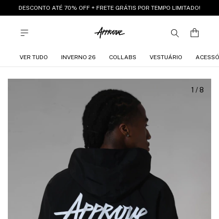
DESCONTO ATÉ 70% OFF + FRETE GRÁTIS POR TEMPO LIMITADO!
VER TUDO
INVERNO 26
COLLABS
VESTUÁRIO
ACESSÓ
1
/
8