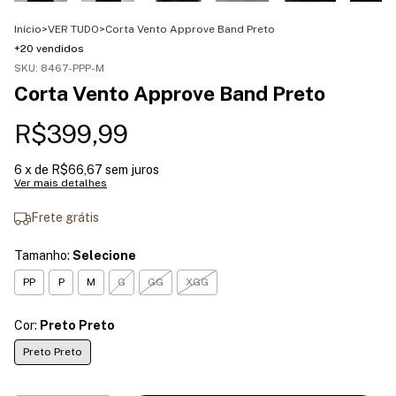
Início
>
VER TUDO
>
Corta Vento Approve Band Preto
+20 vendidos
SKU:
8467-PPP-M
Corta Vento Approve Band Preto
R$399,99
6
x de
R$66,67
sem juros
Ver mais detalhes
Frete grátis
Tamanho:
Selecione
PP
P
M
G
GG
XGG
Cor:
Preto Preto
Preto Preto