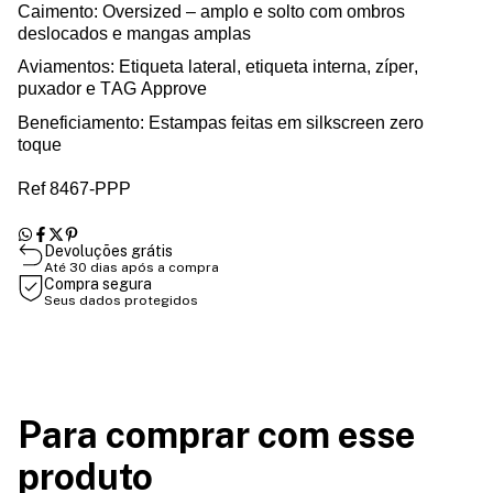
Caimento: Oversized – amplo e solto com ombros
deslocados e mangas amplas
Aviamentos
:
E
tiqueta lateral, etiqueta inte
rna, zíper,
puxador
e TAG Approve
Beneficiamento: Estampa
s
feita
s
em silkscreen zero
toque
Ref 8467-PPP
Devoluções grátis
Até 30 dias após a compra
Compra segura
Seus dados protegidos
Para comprar com esse
produto