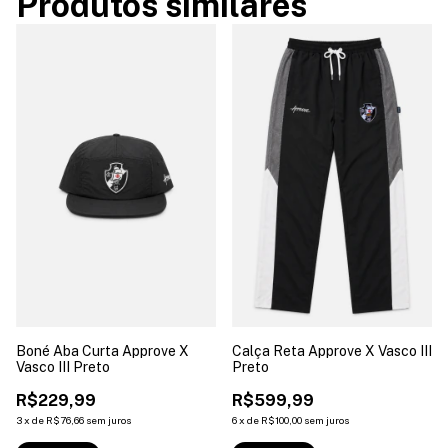
Produtos similares
Boné Aba Curta Approve X
Calça Reta Approve X Vasco III
Vasco III Preto
Preto
R$229,99
R$599,99
3
x
de
R$76,66
sem juros
6
x
de
R$100,00
sem juros