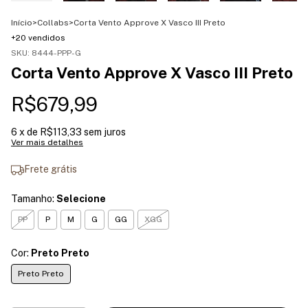
Início
>
Collabs
>
Corta Vento Approve X Vasco III Preto
+20 vendidos
SKU:
8444-PPP-G
Corta Vento Approve X Vasco III Preto
R$679,99
6
x de
R$113,33
sem juros
Ver mais detalhes
Frete grátis
Tamanho:
Selecione
PP
P
M
G
GG
XGG
Cor:
Preto Preto
Preto Preto