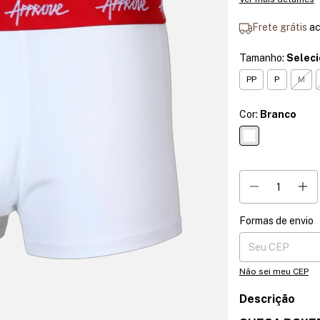
Frete grátis
a
Tamanho:
Selec
PP
P
M
Cor:
Branco
Formas de envio
Entregas para o CE
Não sei meu CEP
Descrição