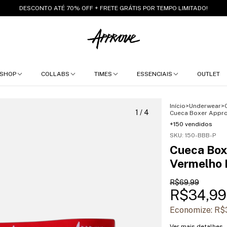
DESCONTO ATÉ 70% OFF + FRETE GRÁTIS POR TEMPO LIMITADO!
SHOP
COLLABS
TIMES
ESSENCIAIS
OUTLET
Início
>
Underwear
>
1
/
4
Cueca Boxer Appro
+150 vendidos
SKU:
150-BBB-P
Cueca Box
Vermelho 
R$69,99
R$34,99
Economize:
R$
Ver mais detalhes