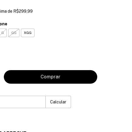
cima de
R$299,99
ione
G
GG
XGG
P:
Mudar CEP
Calcular