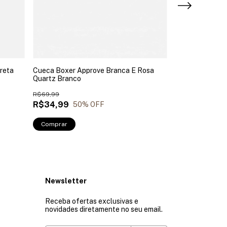
reta
Cueca Boxer Approve Branca E Rosa
Cueca Boxer Ap
Quartz Branco
Pr Branco
R$69,99
R$69,99
R$34,99
R$41,99
50
% OFF
40
Comprar
Comprar
Newsletter
Receba ofertas exclusivas e
novidades diretamente no seu email.