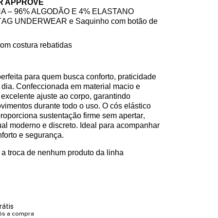
R APPROVE
A – 96% ALGODÃO E 4% ELASTANO
AG UNDERWEAR e Saquinho com botão de
com costura rebatidas
erfeita para quem busca conforto, praticidade
 a dia. Confeccionada em material macio e
e excelente ajuste ao corpo, garantindo
vimentos durante todo o uso. O cós elástico
roporciona sustentação firme sem apertar,
al moderno e discreto. Ideal para acompanhar
nforto e segurança.
a troca de nenhum produto da linha
rátis
ós a compra