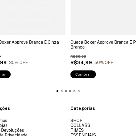
Boxer Approve Branca E Cinza
Cueca Boxer Approve Branca E P
Branco
9
R$69,99
,99
R$34,99
30
% OFF
50
% OFF
rar
Comprar
ações
Categorias
mos
SHOP
ojas
COLLABS
e Devoluções
TIMES
 de Privacidade
ESSENCIAIS