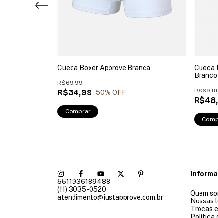
anca e Azul
Cueca Boxer Approve Branca
Cueca 
Branco
R$69,99
R$69,9
R$34,99
50
% OFF
R$48
Comprar
Comp
Inform
5511936189488
(11) 3035-0520
Quem so
atendimento@justapprove.com.br
Nossas l
Trocas 
Política