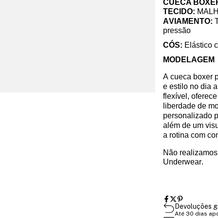
CUECA BOXE
TECIDO:
MALH
AVIAMENTO:
T
pressão
CÓS:
Elástico 
MODELAGEM
A cueca boxer p
e estilo no dia
flexível, oferec
liberdade de mo
personalizado p
além de um visu
a rotina com co
Não realizamos 
Underwear.
Devoluções g
Até 30 dias ap