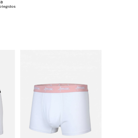
ra
otegidos