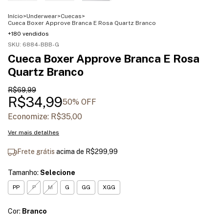
Início
>
Underwear
>
Cuecas
>
Cueca Boxer Approve Branca E Rosa Quartz Branco
+180 vendidos
SKU:
6884-BBB-G
Cueca Boxer Approve Branca E Rosa
Quartz Branco
R$69,99
R$34,99
50
% OFF
Economize:
R$35,00
Ver mais detalhes
Frete grátis
acima de
R$299,99
Tamanho:
Selecione
PP
P
M
G
GG
XGG
Cor:
Branco