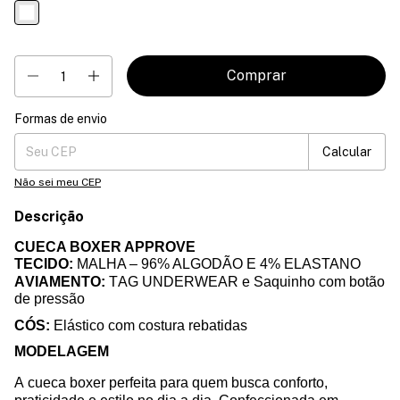
Formas de envio
Entregas para o CEP:
Mudar CEP
Calcular
Não sei meu CEP
Descrição
CUECA BOXER APPROVE
TECIDO:
MALHA – 96% ALGODÃO E 4% ELASTANO
AVIAMENTO:
TAG UNDERWEAR e Saquinho com botão
de pressão
CÓS:
Elástico com costura rebatidas
MODELAGEM
A cueca boxer perfeita para quem busca conforto,