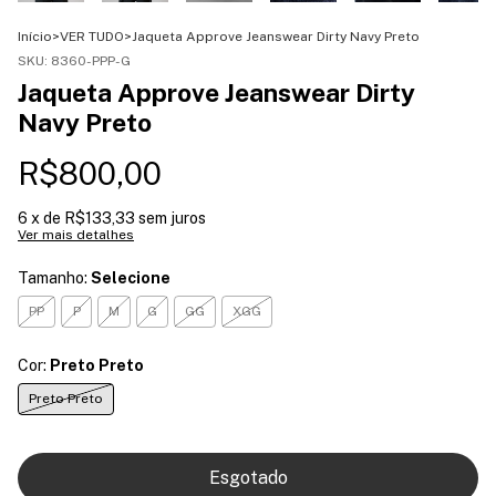
Início
>
VER TUDO
>
Jaqueta Approve Jeanswear Dirty Navy Preto
SKU:
8360-PPP-G
Jaqueta Approve Jeanswear Dirty
Navy Preto
R$800,00
6
x de
R$133,33
sem juros
Ver mais detalhes
Tamanho:
Selecione
PP
P
M
G
GG
XGG
Cor:
Preto Preto
Preto Preto