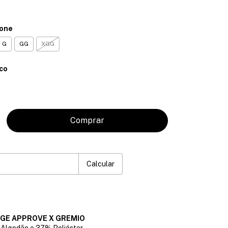
ione
G
GG
XGG
co
P:
Mudar CEP
Calcular
EGE APPROVE X GREMIO