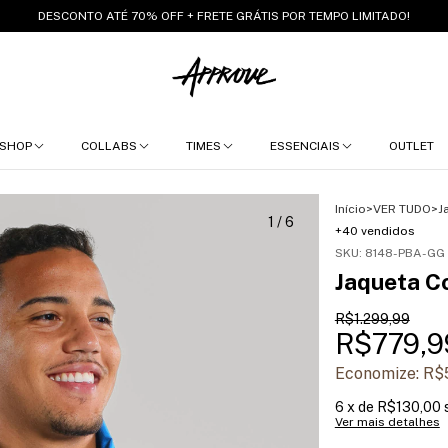
DESCONTO ATÉ 70% OFF + FRETE GRÁTIS POR TEMPO LIMITADO!
SHOP
COLLABS
TIMES
ESSENCIAIS
OUTLET
Início
>
VER TUDO
>
J
1
/
6
+40 vendidos
SKU:
8148-PBA-GG
Jaqueta C
R$1.299,99
R$779,9
Economize:
R$
6
x de
R$130,00
Ver mais detalhes