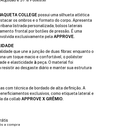
Algodão e 37% Poliéster
JAQUETA COLLEGE
possui uma silhueta atlética
estacar os ombros e o formato do corpo. Apresenta
ribana listrada personalizada, bolsos laterais
amento frontal por botões de pressão. É uma
volvida exclusivamente pela
APPROVE
.
LIDADE
alidade que une a junção de duas fibras: enquanto o
na um toque macio e confortável, o poliéster
dade e elasticidade
à
peça. O material foi
 resistir ao desgaste diário e manter sua estrutura
s com técnica de bordado de alta definição. A
eneficiamentos exclusivos, como etiqueta lateral e
a da collab
APPROVE X GRÊMIO
.
rátis
ós a compra