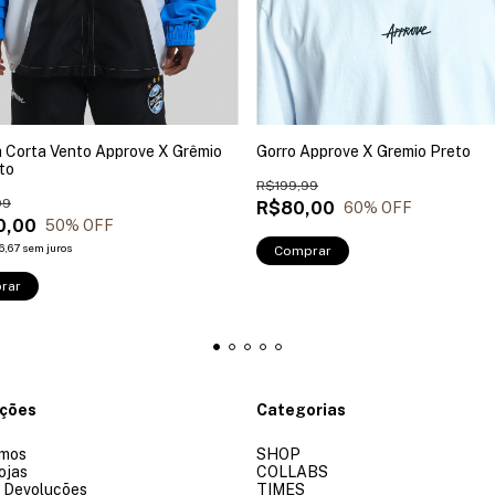
 Corta Vento Approve X Grêmio
Gorro Approve X Gremio Preto
to
R$199,99
99
R$80,00
60
% OFF
0,00
50
% OFF
6,67
sem juros
Comprar
rar
ações
Categorias
mos
SHOP
ojas
COLLABS
e Devoluções
TIMES