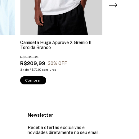
Camiseta Huge Approve X Grêmio II
Camiseta Core 
Torcida Branco
Basic Branca
R$299,99
R$199,99
R$209,99
R$80,00
30
% OFF
60
3
x
de
R$70,00
sem juros
Comprar
Comprar
Newsletter
Receba ofertas exclusivas e
novidades diretamente no seu email.