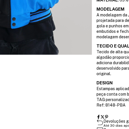
MATERIAL:
63% 
MODELAGEM
A modelagem da
projetada para d
gola e punhos em 
embutidos e fech
modelagem desen
TECIDO E QUA
Tecido de alta qu
algodão proporcio
adiciona durabili
desenvolvido para
original.
DESIGN
Estampas aplicada
peça conta com b
TAG personalizad
Ref: 8148-PBA
Devoluções g
Até 30 dias ap