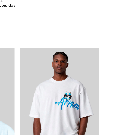
ra
otegidos