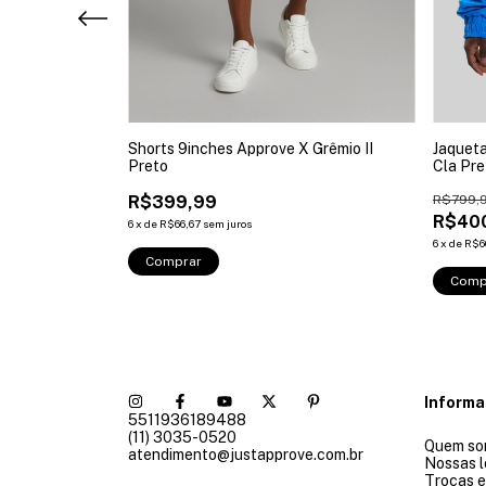
 Grêmio Classic
Shorts 9inches Approve X Grêmio II
Jaqueta
Preto
Cla Pre
R$399,99
R$799,
R$40
6
x
de
R$66,67
sem juros
6
x
de
R$6
Comprar
Comp
Inform
5511936189488
(11) 3035-0520
Quem so
atendimento@justapprove.com.br
Nossas l
Trocas 