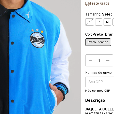
Frete grátis
Tamanho:
Selec
PP
P
M
Cor:
Preto+bran
Preto+branco
Formas de envio
Entregas para o CE
Não sei meu CEP
Descrição
JAQUETA COLL