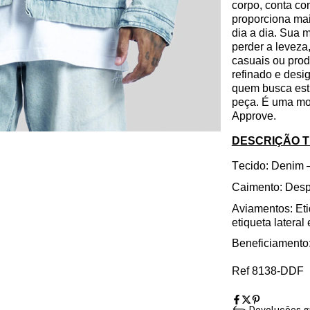
corpo, conta co
proporciona mai
dia a dia. Sua
perder a leveza
casuais ou pro
refinado e desi
quem busca esti
peça. É uma mo
Approve.
DESCRIÇÃO 
Tecido: Denim 
Caimento: Despo
Aviamentos
: Et
etiqueta latera
Beneficiamento
Ref 8138-DDF