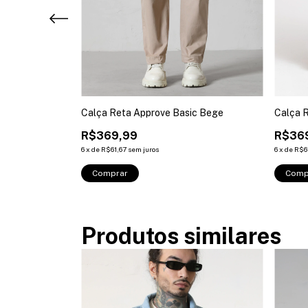
swear Basic
Calça Reta Approve Basic Bege
Calça R
R$369,99
R$36
6
x
de
R$61,67
sem juros
6
x
de
R$6
Comprar
Comp
Produtos similares