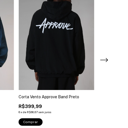
Corta Vento Approve Band Preto
Corta Vento Yrs
R$399,99
R$349,99
6
x
de
R$66,67
sem juros
5
x
de
R$70,00
sem ju
Comprar
Comprar