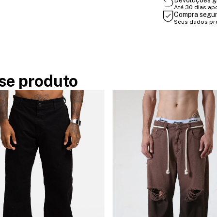
Devoluções g
Até 30 dias ap
Compra segu
Seus dados pr
se produto