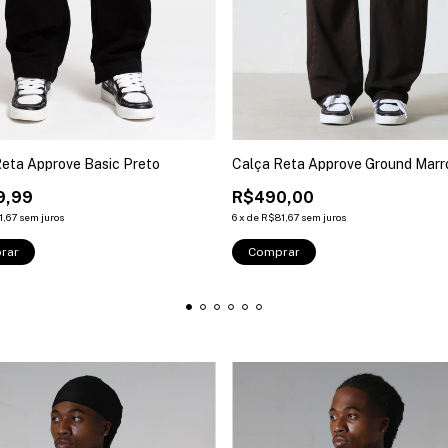
eta Approve Basic Preto
Calça Reta Approve Ground Mar
9,99
R$490,00
1,67
sem juros
6
x
de
R$81,67
sem juros
rar
Comprar