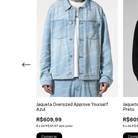
erde Militar
Jaqueta
Jaqueta Oversized Approve Yourself
Preto
Azul
R$60
R$609,99
6
x
de
R$1
6
x
de
R$101,67
sem juros
Comp
Comprar