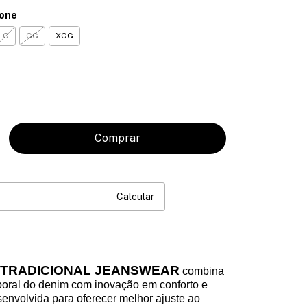
ione
G
GG
XGG
P:
Mudar CEP
Calcular
 TRADICIONAL JEANSWEAR
combina
poral do denim com inovação em conforto e
senvolvida para oferecer melhor ajuste ao