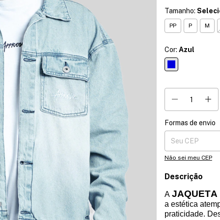
Tamanho:
Selec
PP
P
M
Cor:
Azul
Formas de envio
Entregas para o CE
Não sei meu CEP
Descrição
JAQUETA
A
a estética atem
praticidade. De