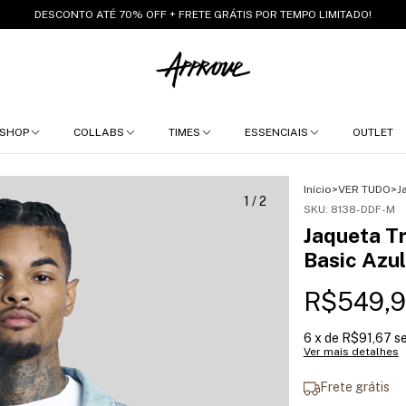
DESCONTO ATÉ 70% OFF + FRETE GRÁTIS POR TEMPO LIMITADO!
SHOP
COLLABS
TIMES
ESSENCIAIS
OUTLET
Início
>
VER TUDO
>
J
1
/
2
SKU:
8138-DDF-M
Jaqueta T
Basic Azul
R$549,
6
x de
R$91,67
s
Ver mais detalhes
Frete grátis