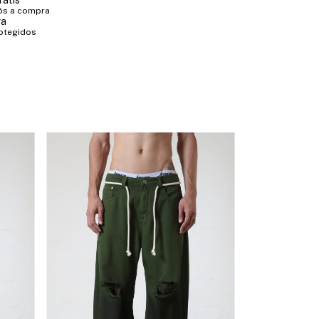
rátis
ós a compra
ra
otegidos