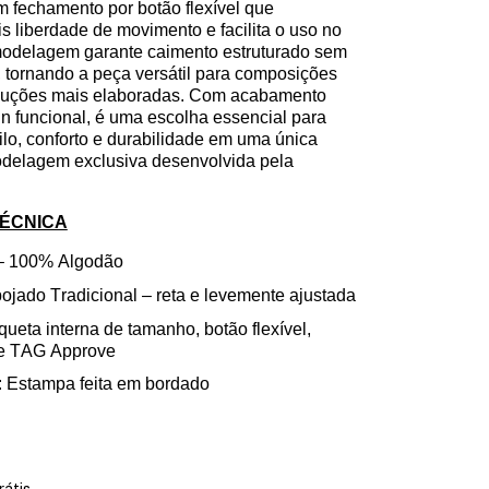
m fechamento por botão flexível que
s liberdade de movimento e facilita o uso no
 modelagem garante caimento estruturado sem
, tornando a peça versátil para composições
duções mais elaboradas. Com acabamento
gn funcional, é uma escolha essencial para
lo, conforto e durabilidade em uma única
delagem exclusiva desenvolvida pela
TÉCNICA
– 100% Algodão
jado Tradicional – reta e levemente ajustada
iqueta interna de
tamanho
,
botão
flexível
,
l e TAG
Approve
: Estampa feita em bordado