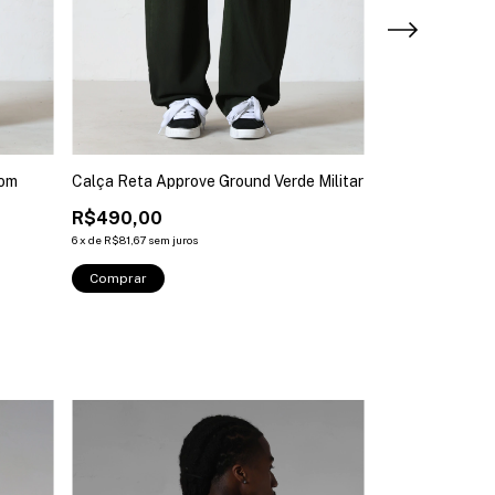
rom
Calça Reta Approve Ground Verde Militar
Calça Reta Yrsl
R$490,00
R$339,99
6
x
de
R$81,67
sem juros
5
x
de
R$68,00
sem ju
Comprar
Comprar