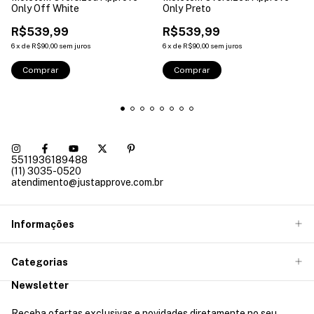
Only Off White
Only Preto
R$539,99
R$539,99
6
x
de
R$90,00
sem juros
6
x
de
R$90,00
sem juros
Comprar
Comprar
5511936189488
(11) 3035-0520
atendimento@justapprove.com.br
Informações
Categorias
Newsletter
Receba ofertas exclusivas e novidades diretamente no seu