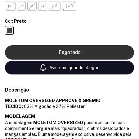
PP
P
M
G
GG
XGG
Cor:
Preto
Avise-me quando chegar!
Descrição
MOLETOM OVERSIZED APPROVE X
GRÊMIO
TECIDO:
63% Algodão e 37% Poliéster
MODELAGEM
A modelagem
MOLETOM OVERSIZED
possui um corte com
comprimento e largura mais "quadrados", ombros deslocados e
mangas amplas. É uma modelagem exclusiva, desenvolvida pela