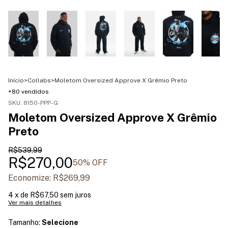
Início
>
Collabs
>
Moletom Oversized Approve X Grêmio Preto
+80 vendidos
SKU:
8150-PPP-G
Moletom Oversized Approve X Grêmio
Preto
R$539,99
R$270,00
50
% OFF
Economize:
R$269,99
4
x de
R$67,50
sem juros
Ver mais detalhes
Tamanho:
Selecione