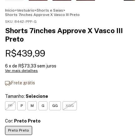
Início
>
Vestuário
>
Shorts e Saias
>
Shorts 7inches Approve X Vasco III Preto
SKU:
8442-PPP-G
Shorts 7inches Approve X Vasco III
Preto
R$439,99
6
x de
R$73,33
sem juros
Ver mais detalhes
Frete grátis
Tamanho:
Selecione
PP
P
M
G
GG
XGG
Cor:
Preto Preto
Preto Preto