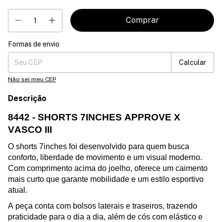
Formas de envio
Entregas para o CEP:
Mudar CEP
Calcular
Não sei meu CEP
Descrição
8442 - SHORTS 7INCHES APPROVE X
VASCO III
O shorts
7inches foi desenvolvido para quem busca
conforto, liberdade de movimento e um visual moderno.
Com comprimento acima do joelho, oferece um caimento
mais curto que garante mobilidade e um estilo esportivo
atual.
A peça conta com bolsos laterais e traseiros, trazendo
praticidade para o dia a dia, além de cós com elástico e