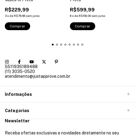
R$229,99
R$599,99
3
x
de
R$76,66
sem juros
6
x
de
R$100,00
sem juros
Comprar
Comprar
5511936189488
(11) 3035-0520
atendimento@justapprove.com.br
Informações
Categorias
Newsletter
Receba ofertas exclusivas e novidades diretamente no seu