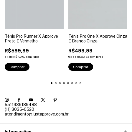
Tênis Pro Runner X Approve
Tênis Pro One X Approve Cinza
Preto E Vermelho
E Branco Cinza
R$599,99
R$499,99
6
x
de
R$100,00
sem juros
6
x
de
R$83,33
sem juros
Comprar
Comprar
5511936189488
(11) 3035-0520
atendimento@justapprove.com.br
Informações