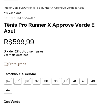
Início
>
VER TUDO
>
Tênis Pro Runner X Approve Verde E Azul
+10 vendidos
SKU:
391004_1-VVA-37
Tênis Pro Runner X Approve Verde E
Azul
R$599,99
6
x de
R$100,00
sem juros
Ver mais detalhes
Frete grátis
Tamanho:
Selecione
34
35
36
37
38
39
40
41
42
43
44
Cor:
Verde