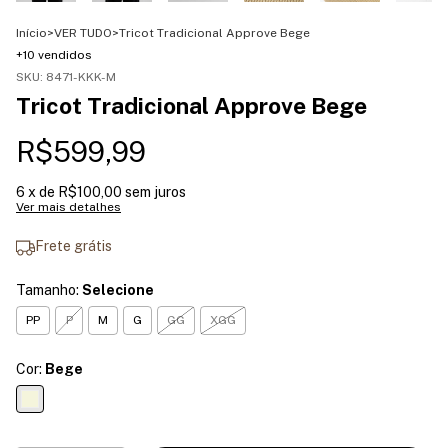
Início
>
VER TUDO
>
Tricot Tradicional Approve Bege
+10 vendidos
SKU:
8471-KKK-M
Tricot Tradicional Approve Bege
R$599,99
6
x de
R$100,00
sem juros
Ver mais detalhes
Frete grátis
Tamanho:
Selecione
PP
P
M
G
GG
XGG
Cor:
Bege