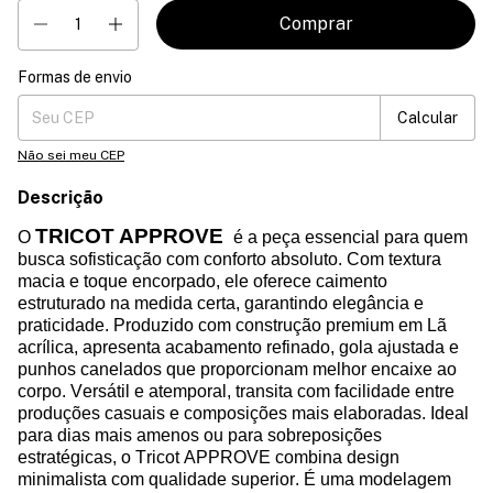
Formas de envio
Entregas para o CEP:
Mudar CEP
Calcular
Não sei meu CEP
Descrição
TRICOT
APPROVE
O
é a peça essencial para quem
busca sofisticação com conforto absoluto. Com textura
macia e toque encorpado, ele oferece caimento
estruturado na medida certa, garantindo elegância e
praticidade. Produzido com construção premium em Lã
acrílica, apresenta acabamento refinado, gola ajustada e
punhos canelados que proporcionam melhor encaixe ao
corpo. Versátil e atemporal, transita com facilidade entre
produções casuais e composições mais elaboradas. Ideal
para dias mais amenos ou para sobreposições
estratégicas, o
Tricot
APPROVE combina design
minimalista com qualidade superior
. É uma modelagem