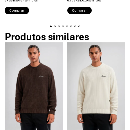
6
x
de
R$91,67
sem juros
6
x
de
R$100,00
sem juros
Comprar
Comprar
Produtos similares