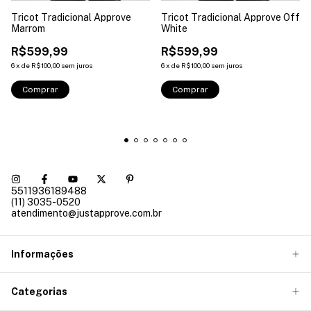
Tricot Tradicional Approve
Tricot Tradicional Approve Off
Marrom
White
R$599,99
R$599,99
6
x
de
R$100,00
sem juros
6
x
de
R$100,00
sem juros
Comprar
Comprar
5511936189488
(11) 3035-0520
atendimento@justapprove.com.br
Informações
Categorias