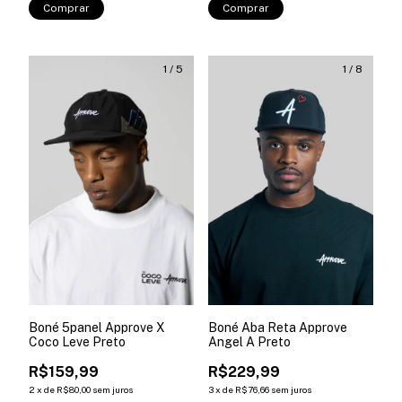
Comprar
Comprar
1
/
5
1
/
8
Boné 5panel Approve X
Boné Aba Reta Approve
Coco Leve Preto
Angel A Preto
R$159,99
R$229,99
2
x
de
R$80,00
sem juros
3
x
de
R$76,66
sem juros