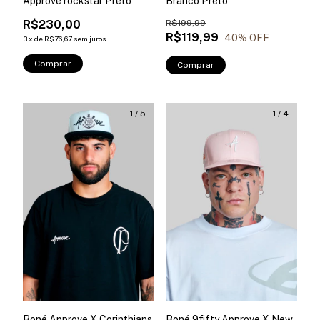
Approve rockstar Preto
Branco Preto
R$230,00
R$199,99
R$119,99
40
% OFF
3
x
de
R$76,67
sem juros
Comprar
Comprar
1
/
5
1
/
4
Boné Approve X Corinthians
Boné 9fifty Approve X New