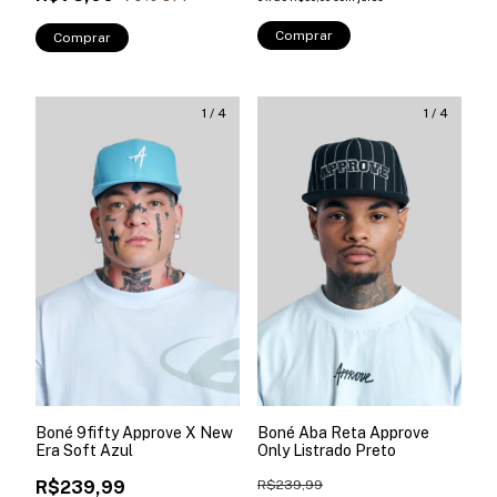
Comprar
Comprar
1
/
4
1
/
4
Boné 9fifty Approve X New
Boné Aba Reta Approve
Era Soft Azul
Only Listrado Preto
R$239,99
R$239,99