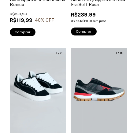
Branco
Era Soft Rosa
R$199,99
R$239,99
R$119,99
40
% OFF
3
x
de
R$80,00
sem juros
Comprar
Comprar
1
/
2
1
/
10