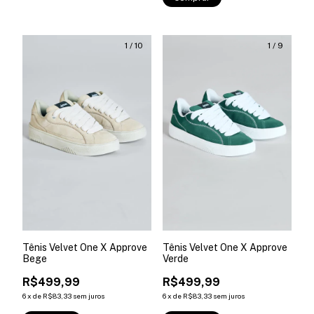
1
/
10
1
/
9
Tênis Velvet One X Approve
Tênis Velvet One X Approve
Bege
Verde
R$499,99
R$499,99
6
x
de
R$83,33
sem juros
6
x
de
R$83,33
sem juros