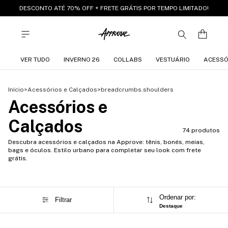
DESCONTO ATÉ 70% OFF + FRETE GRÁTIS POR TEMPO LIMITADO!
VER TUDO
INVERNO 26
COLLABS
VESTUÁRIO
ACESSÓ
Início
>
Acessórios e Calçados
>
breadcrumbs.shoulders
Acessórios e
Calçados
74 produtos
Descubra acessórios e calçados na Approve: tênis, bonés, meias,
bags e óculos. Estilo urbano para completar seu look com frete
grátis.
Ordenar por:
Filtrar
Destaque