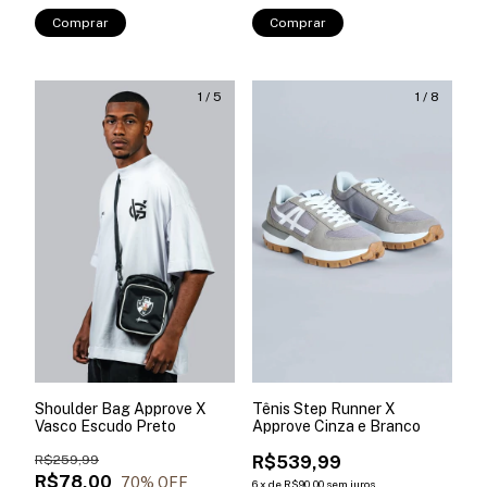
Comprar
Comprar
1
/
5
1
/
8
Shoulder Bag Approve X
Tênis Step Runner X
Vasco Escudo Preto
Approve Cinza e Branco
R$259,99
R$539,99
R$78,00
70
% OFF
6
x
de
R$90,00
sem juros