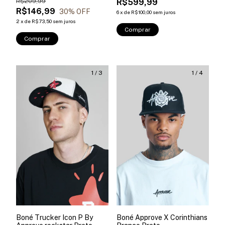
R$209,99
R$599,99
R$146,99
30
% OFF
6
x
de
R$100,00
sem juros
2
x
de
R$73,50
sem juros
Comprar
Comprar
1
/
3
1
/
4
Boné Trucker Icon P By
Boné Approve X Corinthians