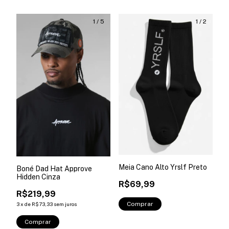
1
/
5
1
/
2
Meia Cano Alto Yrslf Preto
Boné Dad Hat Approve
Hidden Cinza
R$69,99
R$219,99
Comprar
3
x
de
R$73,33
sem juros
Comprar