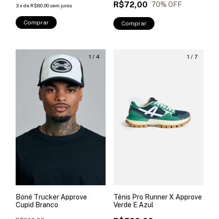
R$72,00
70
% OFF
3
x
de
R$80,00
sem juros
Comprar
Comprar
1
/
4
1
/
7
Boné Trucker Approve
Tênis Pro Runner X Approve
Cupid Branco
Verde E Azul