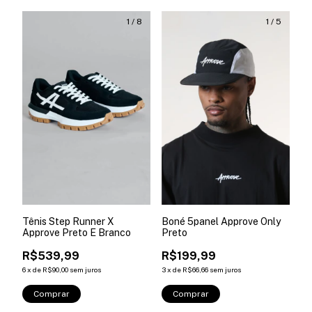
1
/
8
1
/
5
Tênis Step Runner X
Boné 5panel Approve Only
Approve Preto E Branco
Preto
R$539,99
R$199,99
6
x
de
R$90,00
sem juros
3
x
de
R$66,66
sem juros
Comprar
Comprar