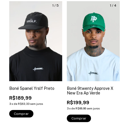
1
/
5
1
/
4
Boné 5panel Yrslf Preto
Boné 9twenty Approve X
New Era Ap Verde
R$189,99
R$199,99
3
x
de
R$63,33
sem juros
3
x
de
R$66,66
sem juros
Comprar
Comprar