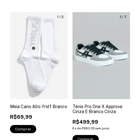
1
/
2
1
/
7
Meia Cano Alto Yrslf Branco
Tênis Pro One X Approve
Cinza E Branco Cinza
R$69,99
R$499,99
6
x
de
R$83,33
sem juros
Comprar
Comprar