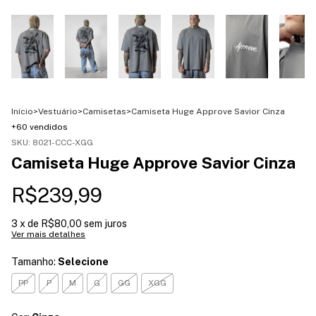
Início
>
Vestuário
>
Camisetas
>
Camiseta Huge Approve Savior Cinza
+60 vendidos
SKU:
8021-CCC-XGG
Camiseta Huge Approve Savior Cinza
R$239,99
3
x de
R$80,00
sem juros
Ver mais detalhes
Tamanho:
Selecione
PP
P
M
G
GG
XGG