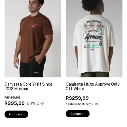
Camiseta Core Yrslf Since
Camiseta Huge Approve Only
2012 Marrom
Off White
R$189,99
R$259,99
R$95,00
50
% OFF
4
x
de
R$65,00
sem juros
Comprar
Comprar