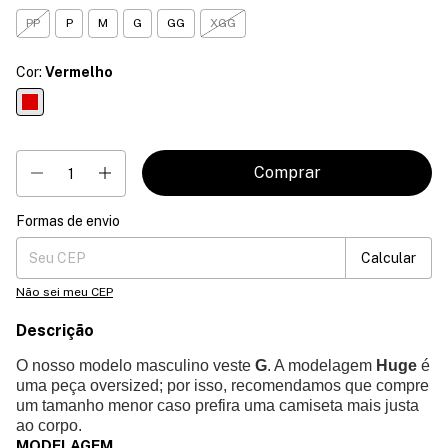
PP
P
M
G
GG
XGG
Cor:
Vermelho
Formas de envio
Entregas para o CEP:
Mudar CEP
Calcular
Não sei meu CEP
Descrição
O nosso modelo masculino veste
G
. A modelagem
Huge
é
uma peça oversized; por isso, recomendamos que compre
um tamanho menor caso prefira uma camiseta mais justa
ao corpo.
MODELAGEM