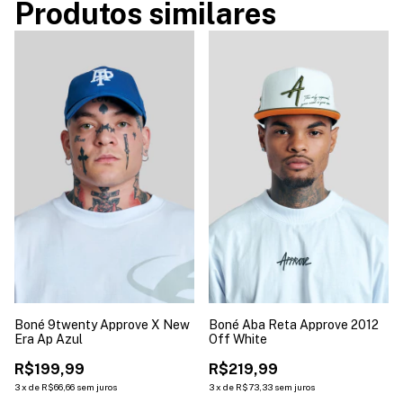
Produtos similares
Boné 9twenty Approve X New
Boné Aba Reta Approve 2012
Era Ap Azul
Off White
R$199,99
R$219,99
3
x
de
R$66,66
sem juros
3
x
de
R$73,33
sem juros