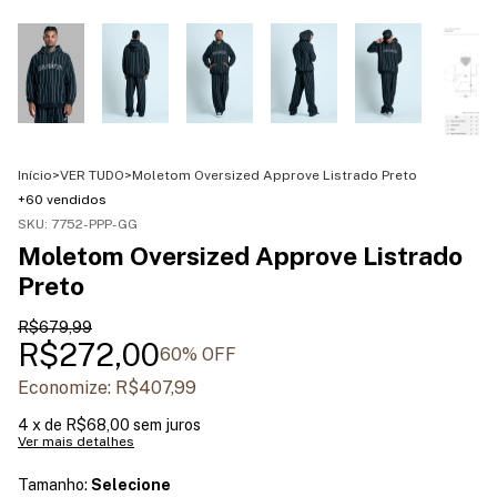
Início
>
VER TUDO
>
Moletom Oversized Approve Listrado Preto
+60 vendidos
SKU:
7752-PPP-GG
Moletom Oversized Approve Listrado
Preto
R$679,99
R$272,00
60
% OFF
Economize:
R$407,99
4
x de
R$68,00
sem juros
Ver mais detalhes
Tamanho:
Selecione