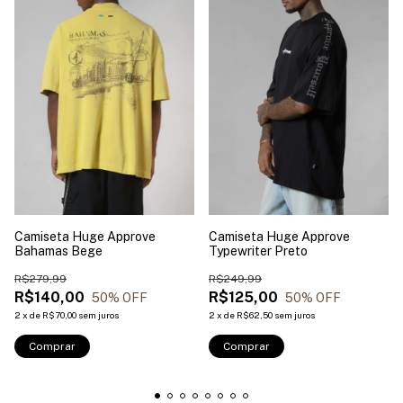
Camiseta Huge Approve
Camiseta Huge Approve
Bahamas Bege
Typewriter Preto
R$279,99
R$249,99
R$140,00
R$125,00
50
% OFF
50
% OFF
2
x
de
R$70,00
sem juros
2
x
de
R$62,50
sem juros
Comprar
Comprar