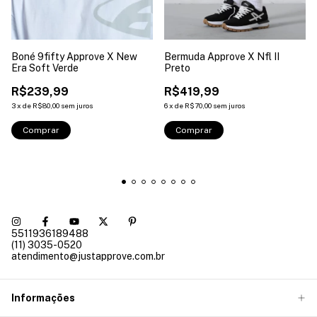
Boné 9fifty Approve X New
Bermuda Approve X Nfl II
Era Soft Verde
Preto
R$239,99
R$419,99
3
x
de
R$80,00
sem juros
6
x
de
R$70,00
sem juros
Comprar
Comprar
5511936189488
(11) 3035-0520
atendimento@justapprove.com.br
Informações