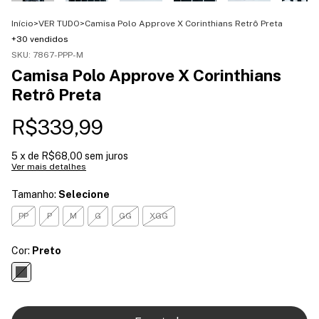
Início
>
VER TUDO
>
Camisa Polo Approve X Corinthians Retrô Preta
+30 vendidos
SKU:
7867-PPP-M
Camisa Polo Approve X Corinthians
Retrô Preta
R$339,99
5
x de
R$68,00
sem juros
Ver mais detalhes
Tamanho:
Selecione
PP
P
M
G
GG
XGG
Cor:
Preto