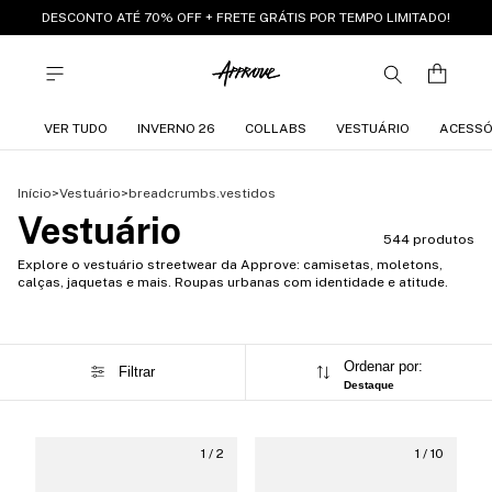
DESCONTO ATÉ 70% OFF + FRETE GRÁTIS POR TEMPO LIMITADO!
VER TUDO
INVERNO 26
COLLABS
VESTUÁRIO
ACESSÓ
Início
>
Vestuário
>
breadcrumbs.vestidos
Vestuário
544 produtos
Explore o vestuário streetwear da Approve: camisetas, moletons,
calças, jaquetas e mais. Roupas urbanas com identidade e atitude.
Ordenar por:
Filtrar
Destaque
1
/
2
1
/
10