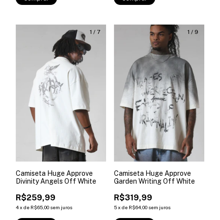
1
/
7
1
/
9
Camiseta Huge Approve
Camiseta Huge Approve
Divinity Angels Off White
Garden Writing Off White
R$259,99
R$319,99
4
x
de
R$65,00
sem juros
5
x
de
R$64,00
sem juros