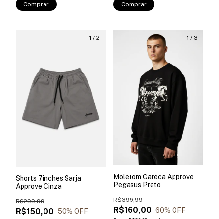
Comprar
Comprar
1
/
2
1
/
3
Moletom Careca Approve
Shorts 7inches Sarja
Pegasus Preto
Approve Cinza
R$399,99
R$299,99
R$160,00
60
% OFF
R$150,00
50
% OFF