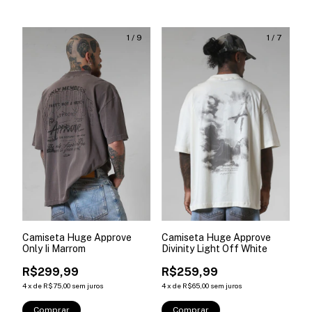
1
/
9
1
/
7
Camiseta Huge Approve
Camiseta Huge Approve
Only Ii Marrom
Divinity Light Off White
R$299,99
R$259,99
4
x
de
R$75,00
sem juros
4
x
de
R$65,00
sem juros
Comprar
Comprar