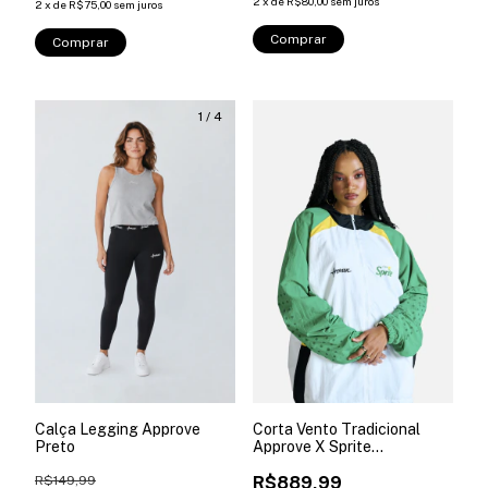
2
x
de
R$80,00
sem juros
2
x
de
R$75,00
sem juros
Comprar
Comprar
1
/
4
Calça Legging Approve
Corta Vento Tradicional
Preto
Approve X Sprite
Branco+vermelho
R$149,99
R$889,99