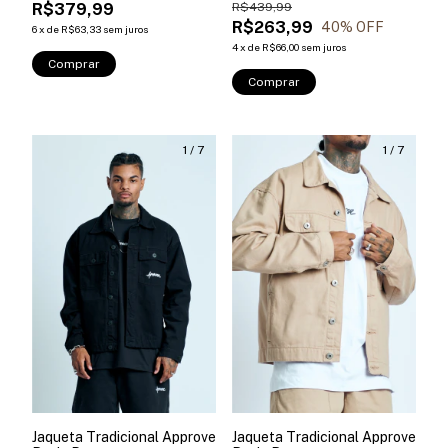
R$379,99
R$439,99
R$263,99
40
% OFF
6
x
de
R$63,33
sem juros
4
x
de
R$66,00
sem juros
Comprar
Comprar
1
/
7
1
/
7
Jaqueta Tradicional Approve
Jaqueta Tradicional Approve