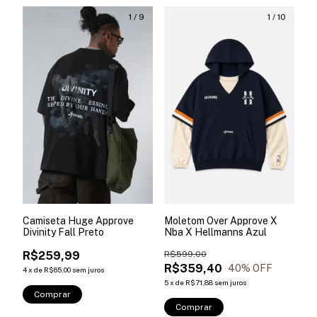
1
/
9
1
/
10
Camiseta Huge Approve
Moletom Over Approve X
Divinity Fall Preto
Nba X Hellmanns Azul
R$259,99
R$599,00
R$359,40
40
% OFF
4
x
de
R$65,00
sem juros
5
x
de
R$71,88
sem juros
Comprar
Comprar