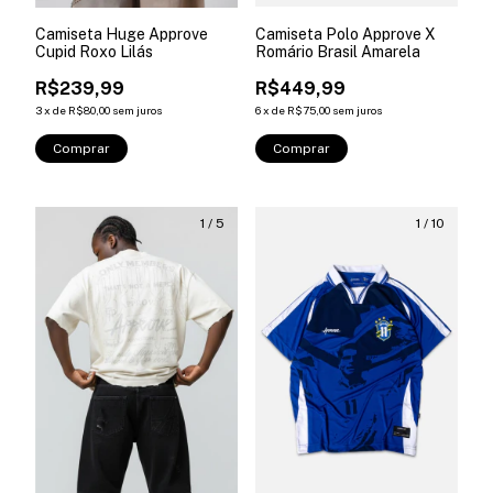
Camiseta Huge Approve
Camiseta Polo Approve X
Cupid Roxo Lilás
Romário Brasil Amarela
R$239,99
R$449,99
3
x
de
R$80,00
sem juros
6
x
de
R$75,00
sem juros
Comprar
Comprar
1
/
5
1
/
10