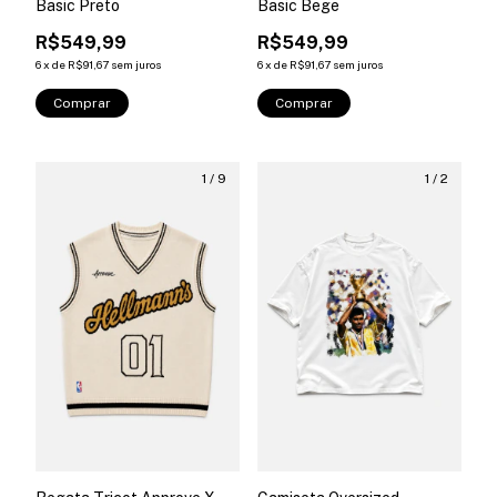
Basic Preto
Basic Bege
R$549,99
R$549,99
6
x
de
R$91,67
sem juros
6
x
de
R$91,67
sem juros
Comprar
Comprar
1
/
9
1
/
2