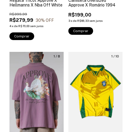
Regata Tricot Approve X
Camiseta Oversized
Hellmanns X Nba Off White
Approve X Romário 1994
R$399,99
R$199,00
R$279,99
30
% OFF
3
x
de
R$66,33
sem juros
4
x
de
R$70,00
sem juros
Comprar
Comprar
1
/
8
1
/
10