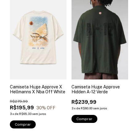
Camiseta Huge Approve X
Camiseta Huge Approve
Hellmanns X Nba Off White
Hidden A-12 Verde
R$279,99
R$239,99
R$195,99
30
% OFF
3
x
de
R$80,00
sem juros
3
x
de
R$65,33
sem juros
Comprar
Comprar