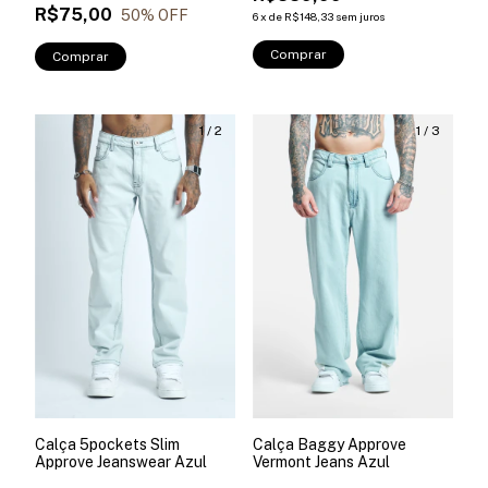
R$75,00
50
% OFF
6
x
de
R$148,33
sem juros
Comprar
Comprar
1
/
2
1
/
3
Calça 5pockets Slim
Calça Baggy Approve
Approve Jeanswear Azul
Vermont Jeans Azul