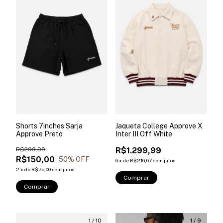
Shorts 7inches Sarja
Jaqueta College Approve X
Approve Preto
Inter III Off White
R$299,99
R$1.299,99
R$150,00
50
% OFF
6
x
de
R$216,67
sem juros
2
x
de
R$75,00
sem juros
Comprar
Comprar
1
/
10
1
/
9